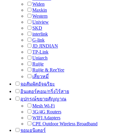
Widen
Maxkin
Western
Uniview
SKD
interlink
G-link
JD JINDIAN
TP-Link
Uniarch
Ruijie
Ruijie & ReeYee
เสี่ยวหมี่
จอสัมผัสอัจฉริยะ
อินเตอร์คอม/กริ่งไร้สาย
อุปกรณ์ขยายสัญญาณ
Mesh Wi-Fi
3G/4G Routers
WIFI Adapters
CPE Outdoor Wireless Broadband
จอมอนิเตอร์