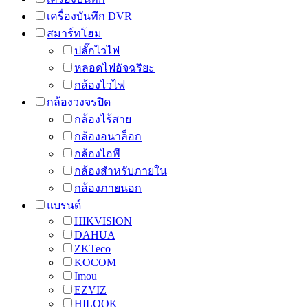
เครื่องบันทึก DVR
สมาร์ทโฮม
ปลั๊กไวไฟ
หลอดไฟอัจฉริยะ
กล้องไวไฟ
กล้องวงจรปิด
กล้องไร้สาย
กล้องอนาล็อก
กล้องไอพี
กล้องสำหรับภายใน
กล้องภายนอก
แบรนด์
HIKVISION
DAHUA
ZKTeco
KOCOM
Imou
EZVIZ
HILOOK